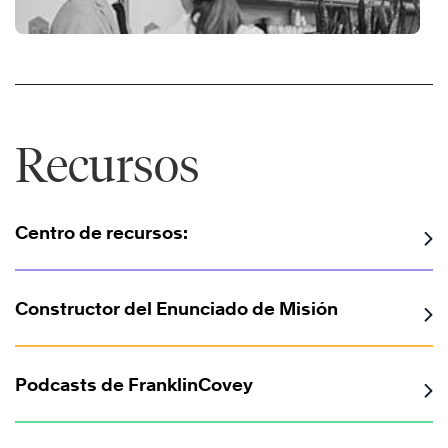
de
la
®
Ejecución
Recursos
Las
Centro de recursos:
4
Disciplinas
de
Constructor del Enunciado de Misión
la
®
Ejecución
Podcasts de FranklinCovey