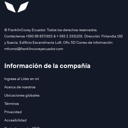
Conozca
más
©️ FranklinCovey Ecuador. Todos los derechos reservados.
Contáctenos +593 99 8371615 & + 593 2 3331201. Dirección: Finlandia 192
y Suecia, Edificio Escandinavia Loft, Ofic 5D Correo de información:
Conozca
mfcorral@franklincoveyecuador.com
más
Información de la compañía
Ingrese al Líder en mí
Acerca de nosotros
Ubicaciones globales
Términos
Conozca
Privacidad
más
Accesibilidad