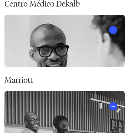
Centro Médico Dekalb
Marriott
Las
4
Disciplinas