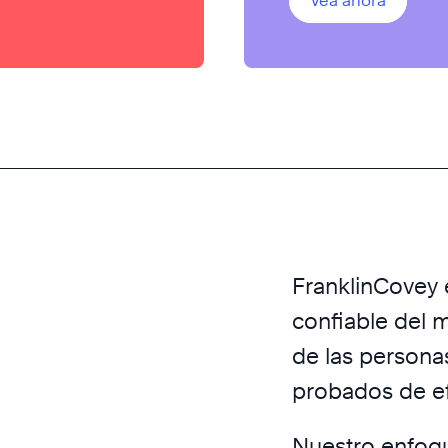
Vea ahora
FranklinCovey 
confiable del
de las persona
probados de e
Nuestro enfoq