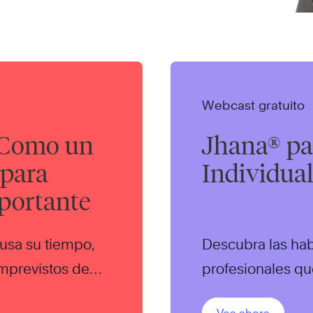
Webcast gratuito
 Como un
Jhana® pa
 para
Individua
portante
usa su tiempo,
Descubra las hab
mprevistos de
profesionales qu
lugar de trabajo