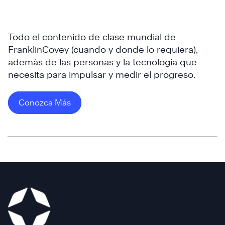
Disciplinas
de
la
Todo el contenido de clase mundial de
®
Ejecución
FranklinCovey (cuando y donde lo requiera),
además de las personas y la tecnología que
necesita para impulsar y medir el progreso.
Conozca Más
Conozca
Más