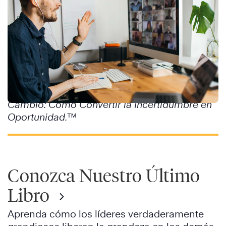
Explore Nuestro Nuevo
Curso
Prepare a sus colaboradores con el esquema
mental y el conjunto de habilidades para
manejar el cambio de manera efectiva con
Cambio: Cómo Convertir la Incertidumbre en
Oportunidad.
™
Conozca Nuestro Último
Libro
Aprenda cómo los líderes verdaderamente