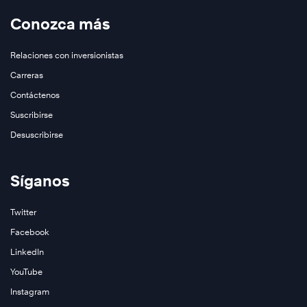
Conozca más
Relaciones con inversionistas
Conozca
Carreras
Conozca
Más
Contáctenos
Más
Suscribirse
Desuscribirse
Síganos
Twitter
Facebook
LinkedIn
YouTube
Instagram