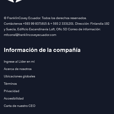
©️ FranklinCovey Ecuador. Todos los derechos reservados.
Contáctenos +593 99 8371615 & + 593 2 3331201. Dirección: Finlandia 192
y Suecia, Edificio Escandinavia Loft, Ofic 5D Correo de información:
mfcorral@franklincoveyecuador.com
Información de la compañía
Ingrese al Líder en mí
Acerca de nosotros
Conozca
Ubicaciones globales
Más
Términos
Privacidad
Accesibilidad
Carta de nuestro CEO