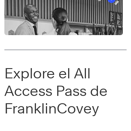
®
Explore el All
Access Pass de
FranklinCovey
Las
4