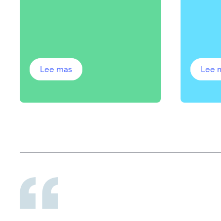
ipsum dolor
ipsum 
Lee mas
Lee 