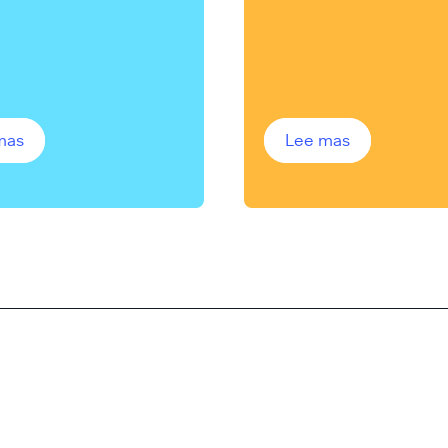
dolor
ipsum dolor
mas
Lee mas