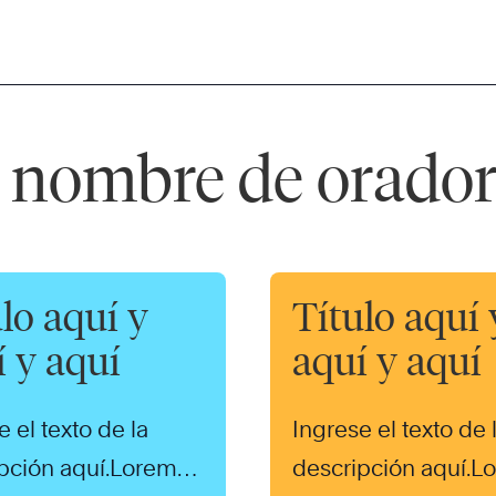
e nombre de orado
lo aquí y
Título aquí 
í y aquí
aquí y aquí
e el texto de la
Ingrese el texto de 
pción aquí.Lorem
descripción aquí.L