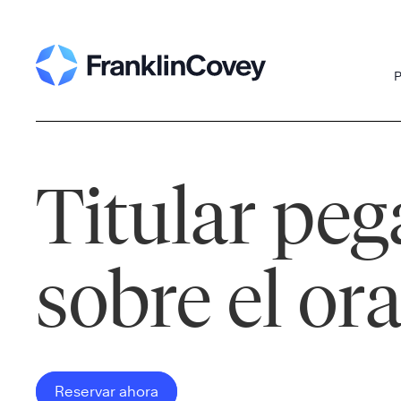
Skip
to
content
P
Titular peg
sobre el or
Reservar ahora