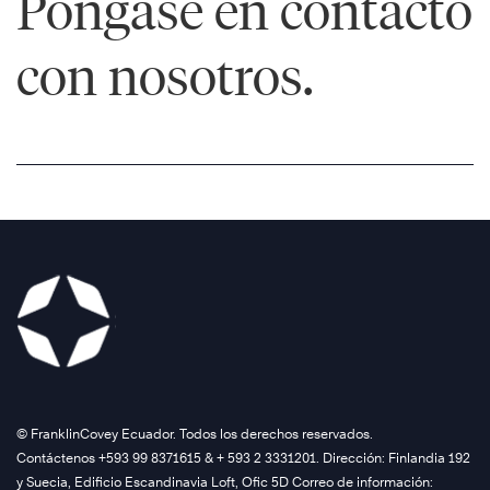
Póngase en contacto
con nosotros.
©️ FranklinCovey Ecuador. Todos los derechos reservados.
Contáctenos +593 99 8371615 & + 593 2 3331201. Dirección: Finlandia 192
y Suecia, Edificio Escandinavia Loft, Ofic 5D Correo de información: