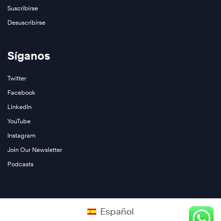
Suscribirse
Desuscribirse
Síganos
Conozca
más
Twitter
Facebook
LinkedIn
YouTube
Instagram
Join Our Newsletter
Podcasts
Español