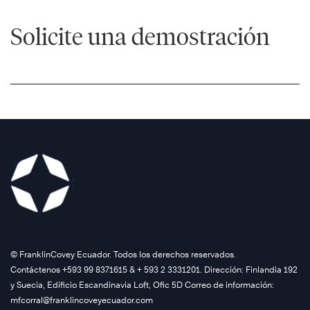
Solicite una demostración
Speed
of
®
Trust
los
La
Velocidad
®
©️ FranklinCovey Ecuador. Todos los derechos reservados.
de
Contáctenos +593 99 8371615 & + 593 2 3331201. Dirección: Finlandia 192
la
y Suecia, Edificio Escandinavia Loft, Ofic 5D Correo de información:
®
Confianza
mfcorral@franklincoveyecuador.com