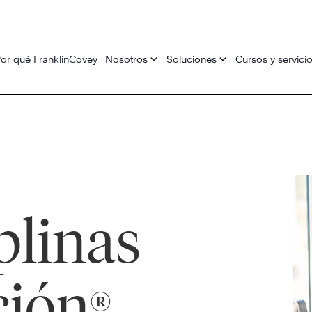
or qué FranklinCovey
Nosotros
Soluciones
Cursos y servici
plinas
ción
®