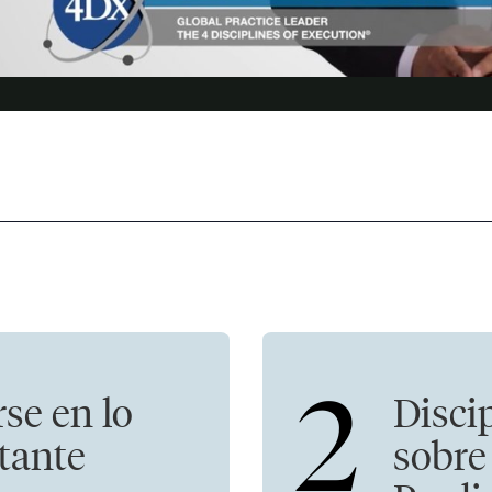
2
rse en lo
Disci
tante
sobre