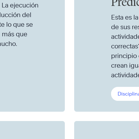
Predi
La ejecución
ducción del
Esta es la
te lo que se
de sus re
da más que
actividad
mucho.
correctas
principio
crean igua
actividad
Disciplin