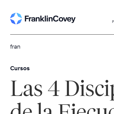
Skip
to
content
P
fran
Cursos
Las 4 Disci
de la Ejecu