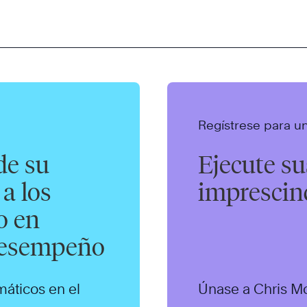
Regístrese para u
de su
Ejecute su
a los
imprescin
o en
 desempeño
máticos en el
Únase a Chris Mc